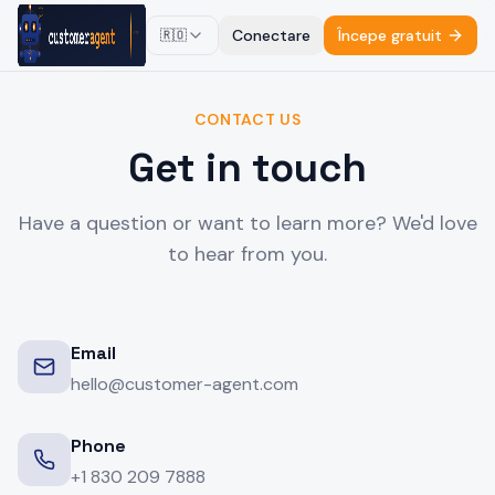
Conectare
Începe gratuit
🇷🇴
CONTACT US
Get in touch
Have a question or want to learn more? We'd love
to hear from you.
Email
hello@customer-agent.com
Phone
+1 830 209 7888