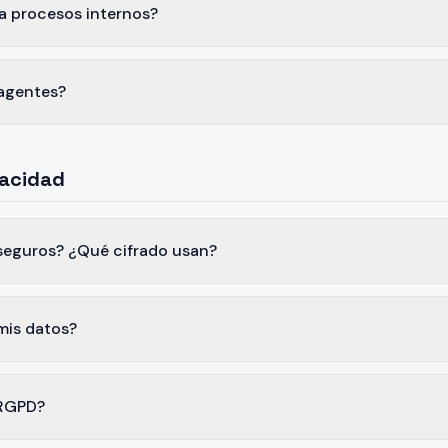
a procesos internos?
 agentes?
vacidad
seguros? ¿Qué cifrado usan?
mis datos?
 RGPD?