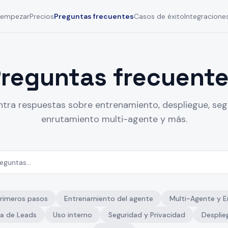
empezar
Precios
Preguntas frecuentes
Casos de éxito
Integracione
reguntas frecuent
tra respuestas sobre entrenamiento, despliegue, seg
enrutamiento multi-agente y más.
rimeros pasos
Entrenamiento del agente
Multi-Agente y 
a de Leads
Uso interno
Seguridad y Privacidad
Desplie