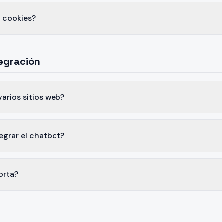
 cookies?
tegración
arios sitios web?
grar el chatbot?
orta?