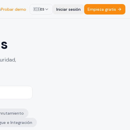
s
Probar demo
Iniciar sesión
Empieza gratis
🇪🇸
ES
es
uridad,
Enrutamiento
gue e Integración