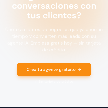
conversaciones con
tus clientes?
Únete a cientos de negocios que ya ahorran
tiempo y convierten más leads con su
agente IA. Empieza gratis hoy — sin tarjeta
de crédito.
Crea tu agente gratuito
✓
Sin tarjeta de crédito