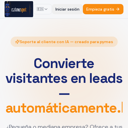
Iniciar sesión
Empieza gratis
🇪🇸
Soporte al cliente con IA — creado para pymes
Convierte
visitantes en leads
—
automáticamente.
¿Pequeña o mediana empresa? Ofrece a tus